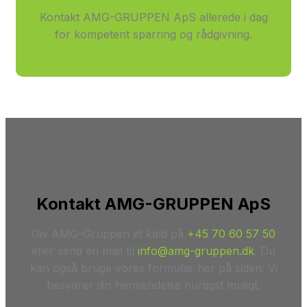
Kontakt AMG-GRUPPEN ApS allerede i dag
for kompetent sparring og rådgivning.
Kontakt AMG-GRUPPEN ApS
Giv AMG-Gruppen et kald på
+45 70 60 57 50
eller send en mail til
info@amg-gruppen.dk
. Du
kan også bruge vores formular her på siden. Vi
besvarer din henvendelse hurtigst muligt.