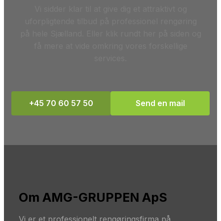
​Vi sidder klar til at give dig et attraktivt og
uforpligtende tilbud på professionel rengøring
på hele Sjælland. Eller klik rundt her på siden og
få mere at vide omkring vores forskellige
services.
+45 70 60 57 50
Send en mail
Om AMG-GRUPPEN ApS
Vi er et professionelt rengøringsfirma på