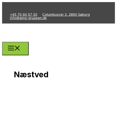
+45 70 60 57 50
Columbusvej 3, 2860 Søborg
info@amg-gruppen.dk
Næstved